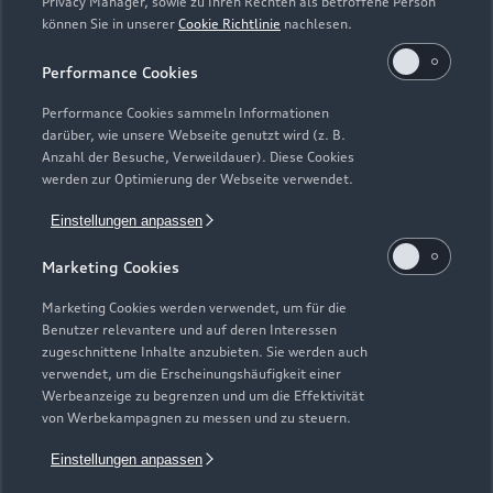
Privacy Manager, sowie zu Ihren Rechten als betroffene Person
können Sie in unserer
Cookie Richtlinie
nachlesen.
Performance Cookies
Performance Cookies sammeln Informationen
darüber, wie unsere Webseite genutzt wird (z. B.
Anzahl der Besuche, Verweildauer). Diese Cookies
Zur Inspektion
werden zur Optimierung der Webseite verwendet.
Einstellungen anpassen
Zurück nach oben
Marketing Cookies
Marketing Cookies werden verwendet, um für die
Modelle
Benutzer relevantere und auf deren Interessen
zugeschnittene Inhalte anzubieten. Sie werden auch
verwendet, um die Erscheinungshäufigkeit einer
Kaufen & leasen
Alle Modelle
Werbeanzeige zu begrenzen und um die Effektivität
von Werbekampagnen zu messen und zu steuern.
Modelle vergleichen
Service & Zubehör
Neuwagensuche
Einstellungen anpassen
Elektromodelle
Gebrauchtwagensuche