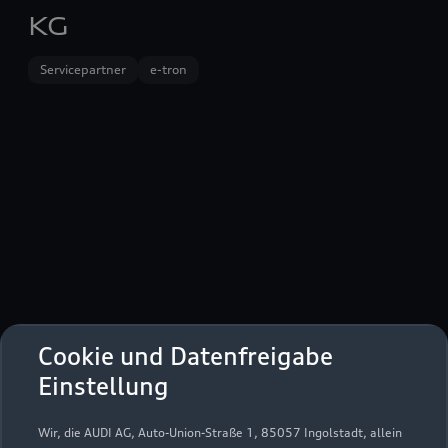
KG
Servicepartner
e-tron
Cookie und Datenfreigabe
Rhönstraße 17
Einstellung
97653 Bischofsheim
Wir, die AUDI AG, Auto-Union-Straße 1, 85057 Ingolstadt, allein