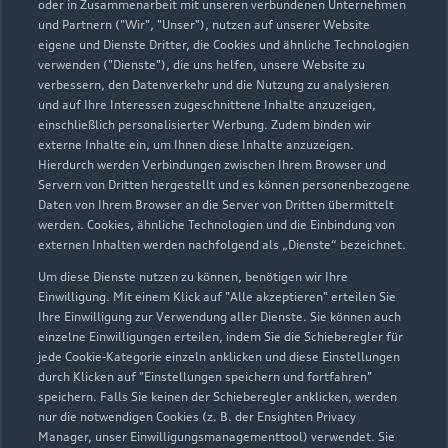
09772 91330
oder in Zusammenarbeit mit unseren verbundenen Unternehmen
und Partnern ("Wir", "Unser"), nutzen auf unserer Website
eigene und Dienste Dritter, die Cookies und ähnliche Technologien
juergen.weber@autoweber-b.de
verwenden ("Dienste"), die uns helfen, unsere Website zu
verbessern, den Datenverkehr und die Nutzung zu analysieren
Kontaktdaten herunterladen
und auf Ihre Interessen zugeschnittene Inhalte anzuzeigen,
einschließlich personalisierter Werbung. Zudem binden wir
externe Inhalte ein, um Ihnen diese Inhalte anzuzeigen.
Hierdurch werden Verbindungen zwischen Ihrem Browser und
Servern von Dritten hergestellt und es können personenbezogene
Öffnungszeiten
Daten von Ihrem Browser an die Server von Dritten übermittelt
werden. Cookies, ähnliche Technologien und die Einbindung von
externen Inhalten werden nachfolgend als „Dienste“ bezeichnet.
Service
Um diese Dienste nutzen zu können, benötigen wir Ihre
Geschlossen
,
öffnet am
Montag 08:00
Einwilligung. Mit einem Klick auf "Alle akzeptieren" erteilen Sie
Ihre Einwilligung zur Verwendung aller Dienste. Sie können auch
einzelne Einwilligungen erteilen, indem Sie die Schieberegler für
Teile- & Zubehörverkauf
jede Cookie-Kategorie einzeln anklicken und diese Einstellungen
Geschlossen
,
öffnet am
Montag 08:00
durch Klicken auf "Einstellungen speichern und fortfahren"
speichern. Falls Sie keinen der Schieberegler anklicken, werden
nur die notwendigen Cookies (z. B. der Ensighten Privacy
Manager, unser Einwilligungsmanagementtool) verwendet. Sie